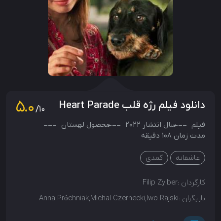
5.0
دانلود فیلم رژه قلب Heart Parade
/10
فیلم
سال انتشار
2022
محصول
لهستان
مدت زمان 108 دقیقه
عاشقانه
کمدی
کارگردان :
Filip Zylber
بازیگران :
Anna Próchniak,Michal Czernecki,Iwo Rajski