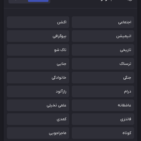
اجتماعی
اکشن
انیمیشن
بیوگرافی
تاریخی
تاک شو
ترسناک
جنایی
جنگی
خانوادگی
درام
رازآلود
عاشقانه
علمی تخیلی
فانتزی
کمدی
کوتاه
ماجراجویی