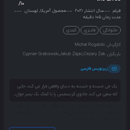
/10
فیلم
سال انتشار
2021
محصول
آمریکا
,
لهستان
مدت زمان 105 دقیقه
خانوادگی
فانتزی
کمدی
کارگردان :
Michal Rogalski
بازیگران :
Cyprian Grabowski,Jakub Zajac,Cezary Zak
زیرنویس فارسی
یک جن خسته و خسته به دنیای واقعی فرار می کند، جایی
که سعی می کند جادوی کریسمس را با کمک یک پسر جوان...
یک جن خسته و خسته به دنیای واقعی فرار می کند، جایی
که سعی می کند جادوی کریسمس را با کمک یک پسر جوان
تازه دوست شده تجربه کند.