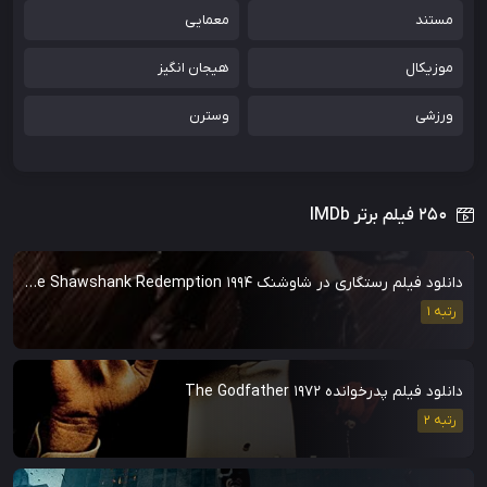
مستند
معمایی
موزیکال
هیجان انگیز
ورزشی
وسترن
۲۵۰ فیلم برتر IMDb
دانلود فیلم رستگاری در شاوشنک The Shawshank Redemption 1994
رتبه 1
دانلود فیلم پدرخوانده The Godfather 1972
رتبه 2