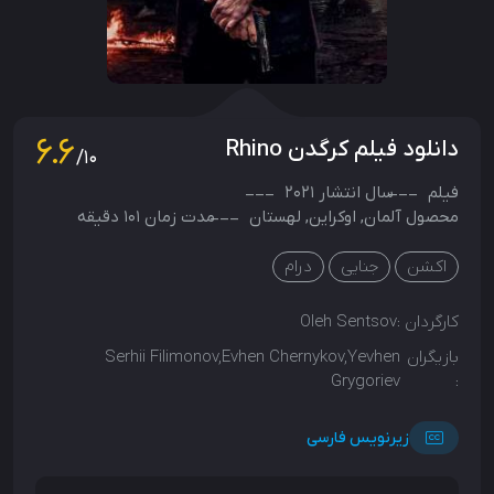
6.6
دانلود فیلم کرگدن Rhino
/10
فیلم
سال انتشار
2021
محصول
آلمان
,
اوکراین
,
لهستان
مدت زمان 101 دقیقه
اکشن
جنایی
درام
کارگردان :
Oleh Sentsov
بازیگران
Serhii Filimonov,Evhen Chernykov,Yevhen
Grygoriev
:
زیرنویس فارسی