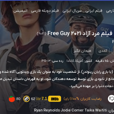
ارجی
فیلم ایرانی
سریال ایرانی
فیلم دوبله فارسی
انیمیشن
 مرد آزاد Free Guy 2021
(2021)
کمدی
هیجان انگیز
 دقیقه
کشور:
آمریکا
،
کانادا
رده سنی:
PG-13
(با بازی رایان رینولدز) ،از شخصیت خود به عنوان یک بازی ویدئویی آگاه شده 
مانع از نابودی بازی توسط توسعه دهندگان شود، او به قهرمان داستان تبدیل م
جات دنیا را بر عهده می‌گیرد.
رضایت کاربران
100%
7.1
80
62
(1 رای)
/10
ان:
Ryan Reynolds Jodie Comer Taika Waititi