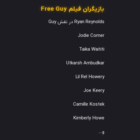
بازیگران فیلم Free Guy
Ryan Reynolds در نقش Guy
Jodie Comer
Taika Waititi
Utkarsh Ambudkar
Lil Rel Howery
Joe Keery
Camille Kostek
Kimberly Howe
و…