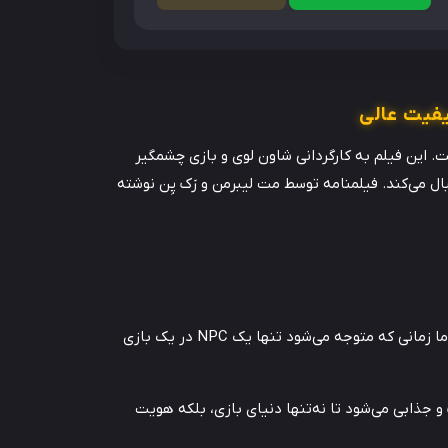
یکا، کانادا و ژاپن است. این فیلم به کارگردانی شاون لوی و بازی چشمگیر
تر غیرقابل‌بازی (NPC) در یک بازی ویدئویی جهان‌ باز دنبال می‌کند. فیلمنامه توسط مت لیبرمن و زَک پِن نوشته
در این دنیا، شخصیت غیرقابل‌بازی بازی یعنی گای (رایان رینولدز)، هر روز زندگی مشابهی را به‌عنوان کارمند بانک تجربه می‌کند. اما زمانی که متوجه می‌شود تنها یک NPC در یک بازی
 جذابی می‌شود تا نه‌تنها دنیای بازی، بلکه هویت