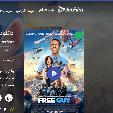
جت فیلم
فیلم خارجی
سریال خ
دانلود فیلم
Free Guy
اکشن
مدت زمان: 115
وقتی گای 
میکند تا 
مسئولیت ن
بازیگر