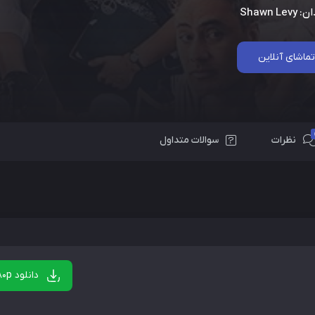
ان:
Shawn Levy
تماشای آنلاین
نظرات
سوالات متداول
دانلود 480p