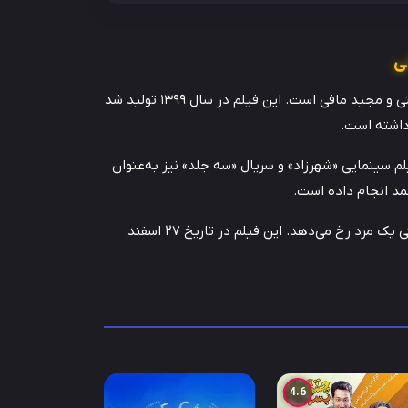
ی
فیلم سینمایی «تکخال» اثری کمدی، عاشقانه، اجتماعی، موزیکال و خانوادگی به کارگردانی مجید مافی و نویسندگی مشترک کریم امینی و مجید مافی است. این فیلم در سال ۱۳۹۹ تولید شد
لم سینمایی «شهرزاد» و سریال «سه جلد» نیز به‌عنوان
مد انجام داده است.
«تکخال» تازه‌ترین محصول شرکت پارسا فیلم در ژانر کمدی خانوادگی است و داستان آن حول حوادث طنزآمیزی می‌چرخد که در زندگی یک مرد رخ می‌دهد. این فیلم در تاریخ ۲۷ اسفند
4.6