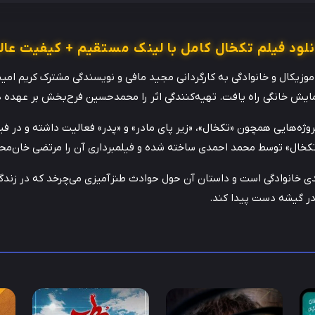
نلود فیلم تکخال کامل با لینک مستقیم + کیفیت عال
روژه‌هایی همچون «تکخال»، «زیر پای مادر» و «پدر» فعالیت داشته و در فی
تکخال» توسط محمد احمدی ساخته شده و فیلمبرداری آن را مرتضی خان‌مح