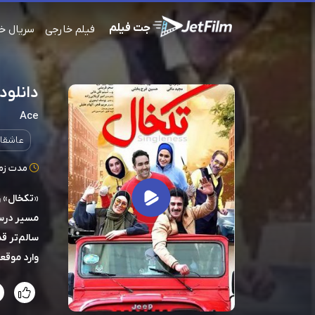
جت فیلم
فیلم خارجی
سریال خ
دانلود
Ace
عاشقان
مدت زمان: 85
«تکخال» ر
مسیر درست
سالم‌تر ق
وارد موقع