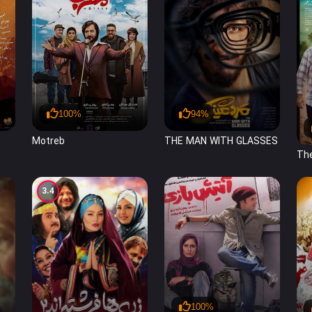
94%
100%
THE MAN WITH GLASSES
Motreb
The
3.4
100%