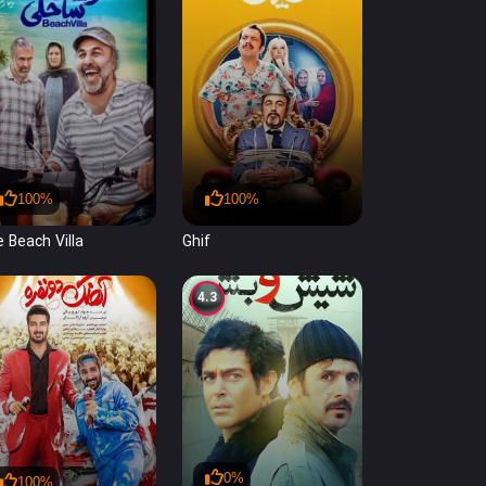
100%
100%
 Beach Villa
Ghif
4.3
0%
100%