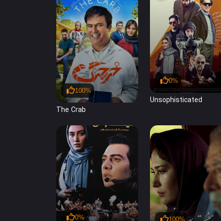
0%
100%
Unsophisticated
The Crab
0%
100%