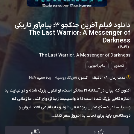
دانلود فیلم آخرین جنگجو ۳: پیام‌آور تاریکی
The Last Warrior: A Messenger of
Darkness
(2021)
The Last Warrior: A Messenger of Darkness
کمدی
ماجراجویی
مدت زمان: 108 دقیقه
کشور:
آمریکا
،
روسیه
رده سنی:
N/A
اکنون که ایوان در آستانه 21 سالگی است، او اکنون بزرگ شده و در نهایت به
اندازه کافی بزرگ شده است تا با واسیلیسا زیبا ازدواج کند. اما زمانی که
واسیلیسا در مسکو مدرن ربوده می شود و به دام می افتد، ایوان و
دوستانش باید برای نجات به امروز سفر کنند...
0
2