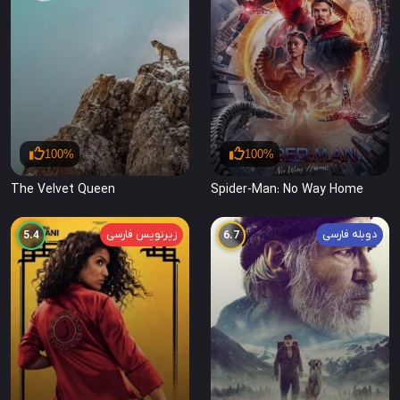
100%
100%
The Velvet Queen
Spider-Man: No Way Home
دوبله فارسی
زیرنویس فارسی
5.4
6.7