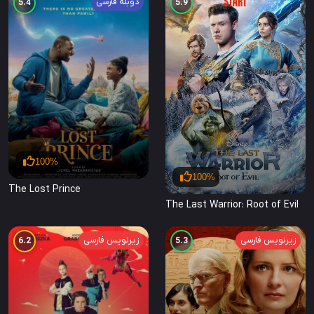
دوبله فارسی
5.4
5.9
100%
100%
The Lost Prince
The Last Warrior: Root of Evil
زیرنویس فارسی
زیرنویس فارسی
6.2
5.3