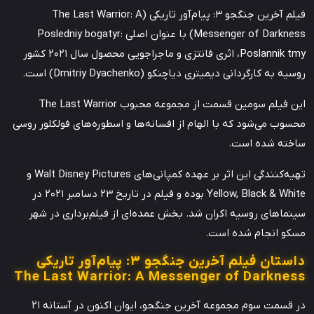
فیلم آخرین جنگجو ۳: پیام‌آور تاریکی (The Last Warrior: A
Messenger of Darkness) با عنوان اصلی Posledniy bogatyr:
Poslannik tmy، اثری فانتزی و ماجراجویی محصول سال 2021 کشور
روسیه به کارگردانی دیمیتری دیاچنکو (Dmitriy Dyachenko) است.
این فیلم سومین قسمت از مجموعه محبوب The Last Warrior
محسوب می‌شود که با الهام از افسانه‌ها و اسطوره‌های فولکلور روسی
ساخته شده است.
تهیه‌کنندگی این اثر بر عهده کمپانی‌های Walt Disney Pictures و
Yellow, Black & White بوده و فیلم در تاریخ 23 دسامبر 2021 در
سینماهای روسیه اکران شد. بخش عمده‌ای از فیلم‌برداری در شهر
مسکو انجام شده است.
داستان فیلم آخرین جنگجو ۳: پیام‌آور تاریکی
The Last Warrior: A Messenger of Darkness
در قسمت سوم مجموعه آخرین جنگجو، ایوان اکنون در آستانه ۲۱