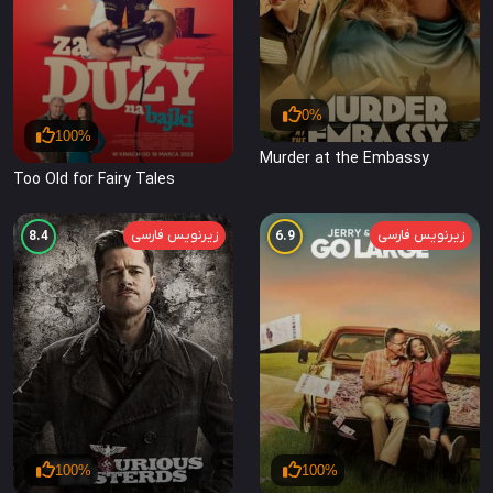
0%
100%
Murder at the Embassy
Too Old for Fairy Tales
زیرنویس فارسی
زیرنویس فارسی
8.4
6.9
100%
100%