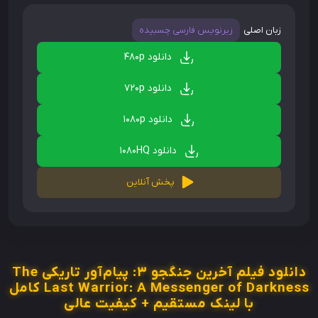
زبان اصلی
زیرنویس فارسی چسبیده
دانلود 480p
دانلود 720p
دانلود 1080p
دانلود 1080HQ
پخش آنلاین
دانلود فیلم آخرین جنگجو ۳: پیام‌آور تاریکی The
Last Warrior: A Messenger of Darkness کامل
با لینک مستقیم + کیفیت عالی