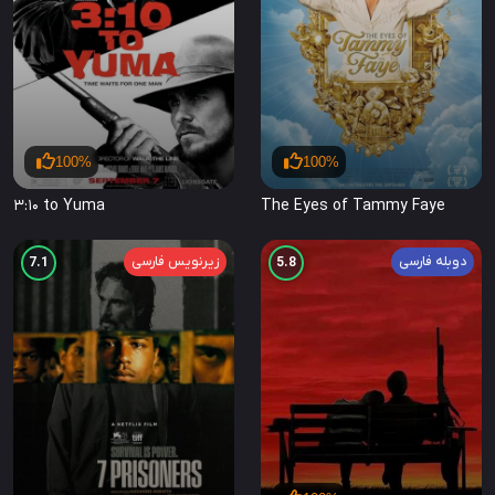
100%
100%
3:10 to Yuma
The Eyes of Tammy Faye
دوبله فارسی
زیرنویس فارسی
7.1
5.8