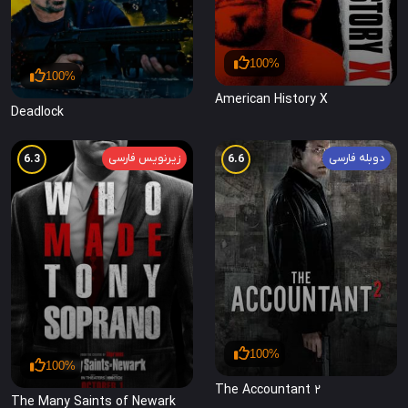
100%
100%
American History X
Deadlock
دوبله فارسی
زیرنویس فارسی
6.3
6.6
100%
100%
The Accountant 2
The Many Saints of Newark