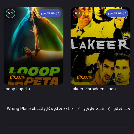
دوبله فارسی
دوبله فارسی
5.2
4.7
100%
100%
Looop Lapeta
Lakeer: Forbidden Lines
جت فیلم
فیلم خارجی
دانلود فیلم مکان اشتباه Wrong Place