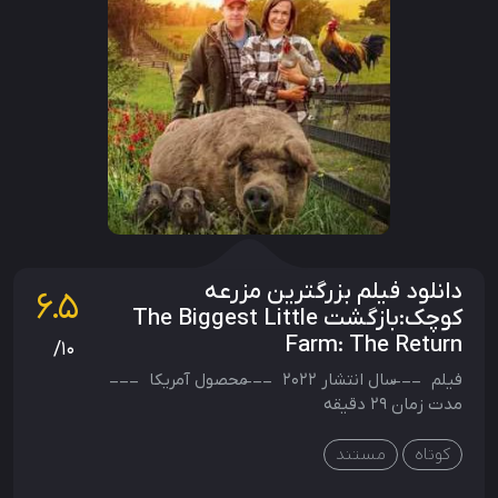
دانلود فیلم بزرگترین مزرعه
6.5
کوچک:بازگشت The Biggest Little
Farm: The Return
/10
فیلم
سال انتشار
2022
محصول
آمریکا
مدت زمان 29 دقیقه
کوتاه
مستند