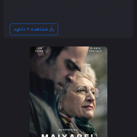
گنج، ویکتور \"سالی\" سالیوان استخدام می شود تا ثروتی را
که فردیناند ماژلان جمع کرده و 500 سال پیش توسط خانه
مونکادا از دست داده بود، بازیابی کند.
مشاهده + دانلود