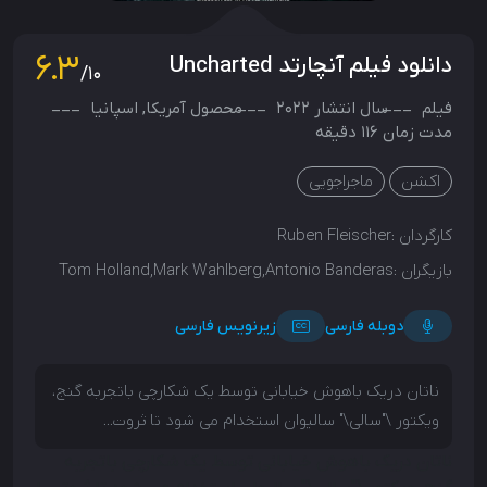
6.3
دانلود فیلم آنچارتد Uncharted
/10
فیلم
سال انتشار
2022
محصول
آمریکا
,
اسپانیا
مدت زمان 116 دقیقه
اکشن
ماجراجویی
کارگردان :
Ruben Fleischer
بازیگران :
Tom Holland,Mark Wahlberg,Antonio Banderas
دوبله فارسی
زیرنویس فارسی
ناتان دریک باهوش خیابانی توسط یک شکارچی باتجربه گنج،
ویکتور \"سالی\" سالیوان استخدام می شود تا ثروت...
ناتان دریک باهوش خیابانی توسط یک شکارچی باتجربه