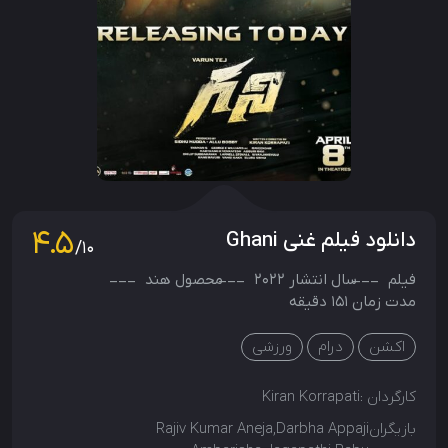
4.5
دانلود فیلم غنی Ghani
/10
فیلم
سال انتشار
2022
محصول
هند
مدت زمان 151 دقیقه
اکشن
درام
ورزشی
کارگردان :
Kiran Korrapati
بازیگران
Rajiv Kumar Aneja,Darbha Appaji