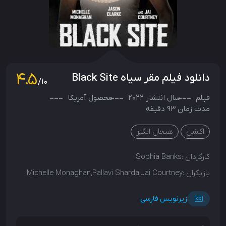
4.5
دانلود فیلم مقر سیاه Black Site
/10
فیلم
سال انتشار
2022
محصول
آمریکا
مدت زمان 93 دقیقه
اکشن
هیجان انگیز
کارگردان :
Sophia Banks
بازیگران :
Michelle Monaghan,Pallavi Sharda,Jai Courtney
زیرنویس فارسی