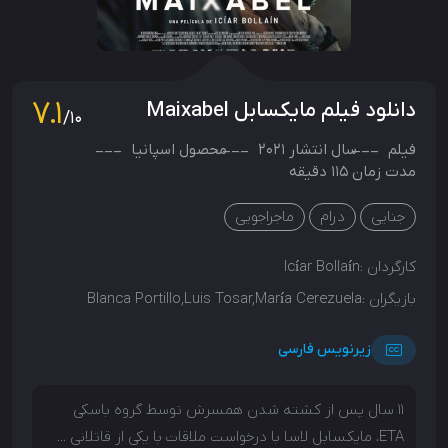
7.1
دانلود فیلم مایکسابل Maixabel
/10
فیلم
سال انتشار
2021
محصول
اسپانیا
مدت زمان 115 دقیقه
جنایی
درام
ماجراجویی
کارگردان :
Icíar Bollaín
بازیگران :
Blanca Portillo,Luis Tosar,María Cerezuela
زیرنویس فارسی
11 سال پس از کشته شدن همسرش توسط گروه باسکی
ETA، مایکسابل لاسا با درخواست ملاقات با یکی از قاتلانی ...