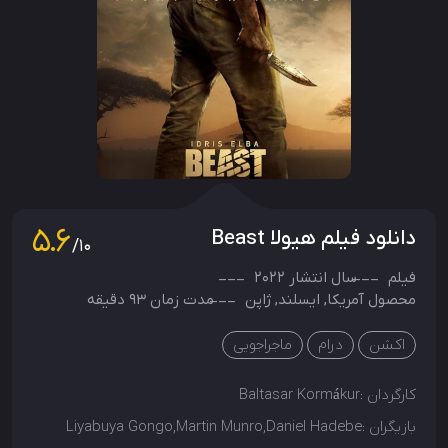
5.6
دانلود فیلم هیولا Beast
/10
فیلم
سال انتشار
2022
محصول
آمریکا
,
ایسلند
,
ژاپن
مدت زمان 93 دقیقه
اکشن
درام
ماجراجویی
کارگردان :
Baltasar Kormákur
بازیگران :
Liyabuya Gongo,Martin Munro,Daniel Hadebe