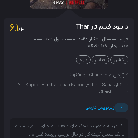
6.1
دانلود فیلم ثار Thar
/10
فیلم
سال انتشار
2022
محصول
هند
مدت زمان 108 دقیقه
اکشن
جنایی
درام
کارگردان :
Raj Singh Chaudhary
بازیگران
Anil Kapoor,Harshvardhan Kapoor,Fatima Sana
Shaikh
:
زیرنویس فارسی
یک غریبه مرموز به دهکده ای واقع در صحرای تار می رسد و
با یک پلیس کهنه کار در حال بررسی پرونده قتل ه...