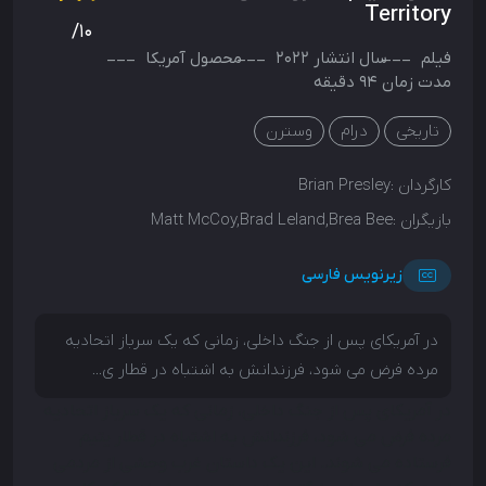
Territory
/10
فیلم
سال انتشار
2022
محصول
آمریکا
مدت زمان 94 دقیقه
تاریخی
درام
وسترن
کارگردان :
Brian Presley
بازیگران :
Matt McCoy,Brad Leland,Brea Bee
زیرنویس فارسی
در آمریکای پس از جنگ داخلی، زمانی که یک سرباز اتحادیه
مرده فرض می شود، فرزندانش به اشتباه در قطار ی...
در آمریکای پس از جنگ داخلی، زمانی که یک سرباز اتحادیه
مرده فرض می شود، فرزندانش به اشتباه در قطار یتیم
فرستاده می شوند. این یک داستان غرب وحشی از مردمی