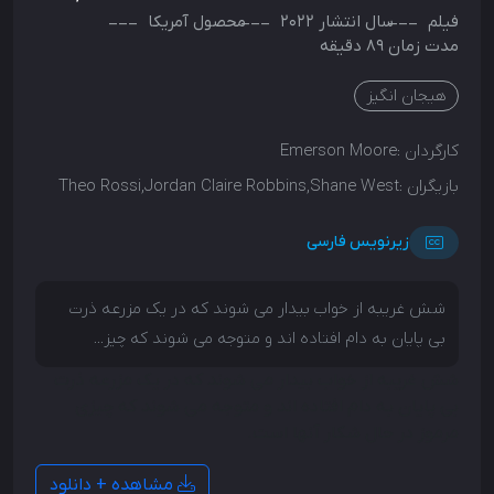
فیلم
سال انتشار
2022
محصول
آمریکا
مدت زمان 89 دقیقه
هیجان انگیز
کارگردان :
Emerson Moore
بازیگران :
Theo Rossi,Jordan Claire Robbins,Shane West
زیرنویس فارسی
شش غریبه از خواب بیدار می شوند که در یک مزرعه ذرت
بی پایان به دام افتاده اند و متوجه می شوند که چیز...
شش غریبه از خواب بیدار می شوند که در یک مزرعه ذرت
بی پایان به دام افتاده اند و متوجه می شوند که چیزی
مرموز در حال شکار آنها است.
مشاهده + دانلود