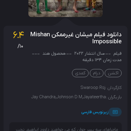
6.4
دانلود فیلم میشان غیرممکن Mishan
Impossible
/10
فیلم
سال انتشار
2022
محصول
هند
مدت زمان 134 دقیقه
اکشن
درام
کمدی
کارگردان :
Swaroop Rsj
بازیگران :
Jay Chandra,Johnson D M,Jayateertha
زیرنویس فارسی
ماجراهای سه پسر جوان که می خواهند داوود ابراهیم، ​​تحت