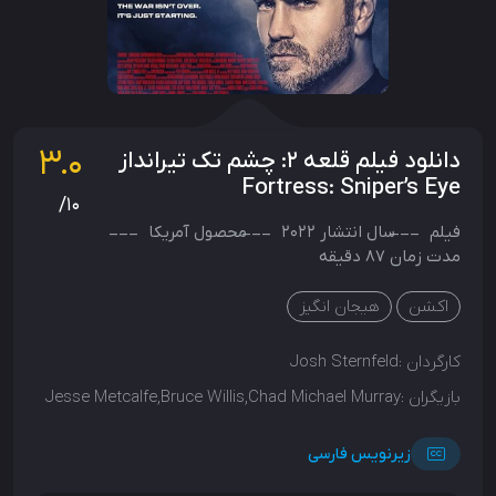
3.0
دانلود فیلم قلعه ۲: چشم تک تیرانداز
Fortress: Sniper’s Eye
/10
فیلم
سال انتشار
2022
محصول
آمریکا
مدت زمان 87 دقیقه
اکشن
هیجان انگیز
کارگردان :
Josh Sternfeld
بازیگران :
Jesse Metcalfe,Bruce Willis,Chad Michael Murray
زیرنویس فارسی