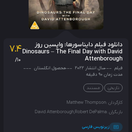
دانلود فیلم دایناسورها: واپسین روز
7.4
Dinosaurs – The Final Day with David
Attenborough
/10
فیلم
سال انتشار
2022
محصول
انگلستان
مدت زمان 90 دقیقه
تاریخی
مستند
کارگردان :
Matthew Thompson
بازیگران :
David Attenborough,Robert DePalma
زیرنویس فارسی