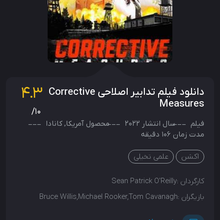
4.3
دانلود فیلم تدابیر اصلاحی Corrective
Measures
/10
فیلم
سال انتشار
2022
محصول
آمریکا
,
کانادا
مدت زمان 106 دقیقه
اکشن
علمی تخیلی
کارگردان :
Sean Patrick O'Reilly
بازیگران :
Bruce Willis,Michael Rooker,Tom Cavanagh