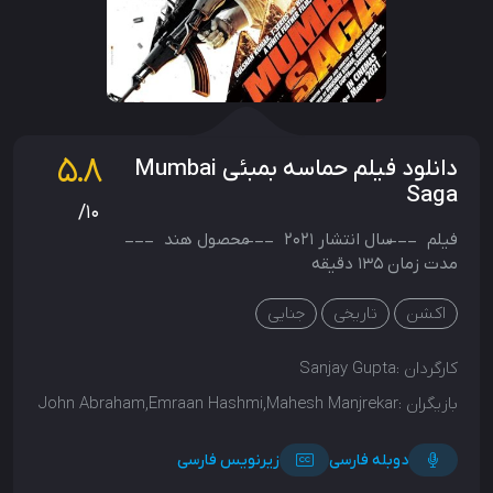
5.8
دانلود فیلم حماسه بمبئی Mumbai
Saga
/10
فیلم
سال انتشار
2021
محصول
هند
مدت زمان 135 دقیقه
اکشن
تاریخی
جنایی
کارگردان :
Sanjay Gupta
بازیگران :
John Abraham,Emraan Hashmi,Mahesh Manjrekar
دوبله فارسی
زیرنویس فارسی