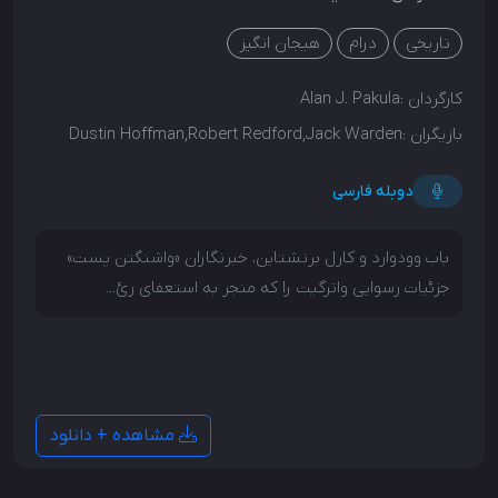
تاریخی
درام
هیجان انگیز
کارگردان :
Alan J. Pakula
بازیگران :
Dustin Hoffman,Robert Redford,Jack Warden
دوبله فارسی
باب وودوارد و کارل برنشتاین، خبرنگاران «واشنگتن پست»
جزئیات رسوایی واترگیت را که منجر به استعفای رئ...
باب وودوارد و کارل برنشتاین، خبرنگاران «واشنگتن پست»
جزئیات رسوایی واترگیت را که منجر به استعفای رئیس
جمهور ریچارد نیکسون شد، فاش می کنند.
مشاهده + دانلود