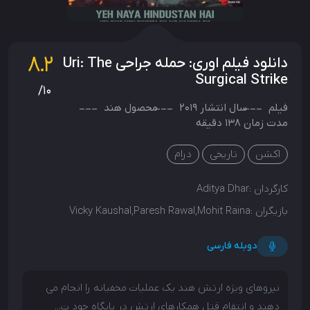
8.2
دانلود فیلم اوری: حمله جراحی Uri: The
Surgical Strike
/10
فیلم
سال انتشار
2019
محصول
هند
مدت زمان 138 دقیقه
اکشن
تاریخی
درام
کارگردان :
Aditya Dhar
بازیگران :
Vicky Kaushal,Paresh Rawal,Mohit Raina
دوبله فارسی
نیروهای ویژه ارتش هند یک عملیات مخفیانه را انجام می
دهند و انتقام قتل همکارهای ارتش در پایگاه خود ت...