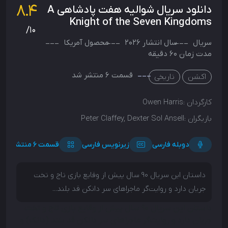
8.4
دانلود سریال شوالیه هفت پادشاهی A
Knight of the Seven Kingdoms
/10
سریال
سال انتشار
2026
محصول
آمریکا
مدت زمان 60 دقیقه
قسمت 6 منتشر شد
اکشن
تاریخی
کارگردان :
Owen Harris
بازیگران :
Peter Claffey, Dexter Sol Ansell
دوبله فارسی
زیرنویس فارسی
قسمت 6 منتشر شد
داستان این سریال ۹۰ سال پیش از وقایع بازی تاج و تخت
جریان دارد و روایت‌گر ماجراهای سر دانکن قد بلند...
داستان این سریال ۹۰ سال پیش از وقایع بازی تاج و تخت
جریان دارد و روایت‌گر ماجراهای سر دانکن قد بلند (دانک) و