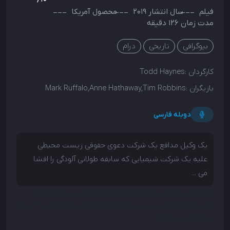
فیلم
سال انتشار
2019
محصول
آمریکا
مدت زمان 126 دقیقه
بیوگرافی
تاریخی
درام
کارگردان :
Todd Haynes
بازیگران :
Mark Ruffalo,Anne Hathaway,Tim Robbins
دوبله فارسی
یک وکیل مدافع یک شرکت دعوی حقوقی زیست محیطی
علیه یک شرکت شیمیایی که سابقه طولانی آلودگی را افشا
می ...
یک وکیل مدافع یک شرکت دعوی حقوقی زیست محیطی
علیه یک شرکت شیمیایی که سابقه طولانی آلودگی را افشا
می کند، می گیرد.