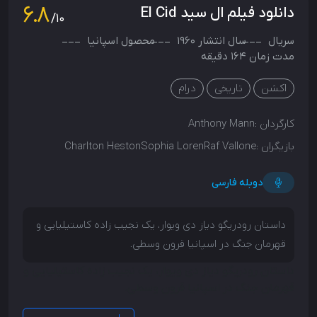
6.8
دانلود فیلم ال سید El Cid
/10
سریال
سال انتشار
1960
محصول
اسپانیا
مدت زمان 164 دقیقه
اکشن
تاریخی
درام
کارگردان :
Anthony Mann
بازیگران :
Charlton HestonSophia LorenRaf Vallone
دوبله فارسی
داستان رودریگو دیاز دی ویوار، یک نجیب زاده کاستیلیایی و
قهرمان جنگ در اسپانیا قرون وسطی.
داستان رودریگو دیاز دی ویوار، یک نجیب زاده کاستیلیایی و
قهرمان جنگ در اسپانیا قرون وسطی.