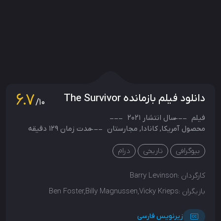
6.7
دانلود فیلم بازمانده The Survivor
/10
فیلم
سال انتشار
2021
محصول
آمریکا
,
کانادا
,
مجارستان
مدت زمان 129 دقیقه
بیوگرافی
تاریخی
درام
کارگردان :
Barry Levinson
بازیگران :
Ben Foster,Billy Magnussen,Vicky Krieps
زیرنویس فارسی