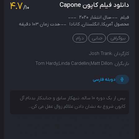
4.7
دانلود فیلم کاپون Capone
/10
فیلم
سال انتشار
2020
محصول
آمریکا
,
انگلستان
,
کانادا
مدت زمان 103 دقیقه
بیوگرافی
جنایی
درام
کارگردان :
Josh Trank
بازیگران :
Tom Hardy,Linda Cardellini,Matt Dillon
دوبله فارسی
پس از یک دوره 10 ساله، تبهکار سابق و جنایتکار بدنام آل
کاپون شروع به نشان دادن علائم زوال عقل می کن...
پس از یک دوره 10 ساله، تبهکار سابق و جنایتکار بدنام آل
کاپون شروع به نشان دادن علائم زوال عقل می کند و او را
مجبور می کند با شیاطین گذشته خشن خود روبرو شود.