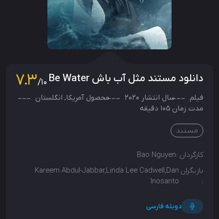
7.3
دانلود مستند مثل آب باش Be Water
/10
فیلم
سال انتشار
2020
محصول
آمریکا
,
انگلستان
مدت زمان 105 دقیقه
مستند
کارگردان :
Bao Nguyen
بازیگران
Kareem Abdul-Jabbar,Linda Lee Cadwell,Dan
Inosanto
:
دوبله فارسی