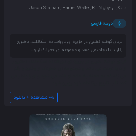
بازیگران :
Jason Statham, Harriet Walter, Bill Nighy
دوبله فارسی
فردی گوشه نشین در جزیره ای دورافتاده اسکاتلند، دختری
را از دریا نجات می دهد و مجموعه ای خطرناک از و...
فردی گوشه نشین در جزیره ای دورافتاده اسکاتلند، دختری را
از دریا نجات می دهد و مجموعه ای خطرناک از وقایع را رقم
می زند که به حمله به خانه او ختم می شود و او را وادار می
کند تا با تاریخ پرتلاطم خود روبرو شود.
مشاهده + دانلود