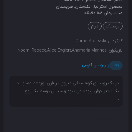
محصول
استرالیا
,
انگلستان
,
صربستان
مدت زمان 108 دقیقه
ترسناک
درام
کارگردان :
Goran Stolevski
بازیگران :
Noomi Rapace,Alice Englert,Anamaria Marinca
زیرنویس فارسی
در یک روستای کوهستانی منزوی در قرن نوزدهم مقدونیه،
یک دختر جوان ربوده می شود و سپس توسط یک روح
باست...
در یک روستای کوهستانی منزوی در قرن نوزدهم مقدونیه،
یک دختر جوان ربوده می شود و سپس توسط یک روح
باستانی به یک جادوگر تبدیل می شود.