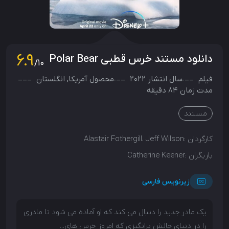
6.9
دانلود مستند خرس قطبی Polar Bear
/10
فیلم
سال انتشار
2022
محصول
آمریکا
,
انگلستان
مدت زمان 84 دقیقه
مستند
کارگردان :
Alastair Fothergill، Jeff Wilson
بازیگران :
Catherine Keener
زیرنویس فارسی
یک مادر جدید را دنبال می کند که او آماده می شود تا مادری
را در دنیای چالش برانگیزی که امروز خرس های...