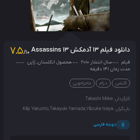
7.5
دانلود فیلم ۱۳ آدمکش 13 Assassins
/10
فیلم
سال انتشار
2010
محصول
انگلستان
,
ژاپن
مدت زمان 141 دقیقه
اکشن
درام
ماجراجویی
کارگردان :
Takashi Miike
بازیگران :
Kôji Yakusho,Takayuki Yamada,Yûsuke Iseya
دوبله فارسی