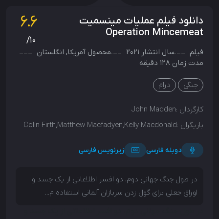
6.6
دانلود فیلم عملیات مینسمیت
Operation Mincemeat
/10
فیلم
سال انتشار
2021
محصول
آمریکا
,
انگلستان
مدت زمان 128 دقیقه
جنگی
درام
کارگردان :
John Madden
بازیگران :
Colin Firth,Matthew Macfadyen,Kelly Macdonald
دوبله فارسی
زیرنویس فارسی
در طول جنگ جهانی دوم، دو افسر اطلاعاتی از یک جسد و
اوراق جعلی برای گول زدن سربازان آلمانی استفاده م...
در طول جنگ جهانی دوم، دو افسر اطلاعاتی از یک جسد و