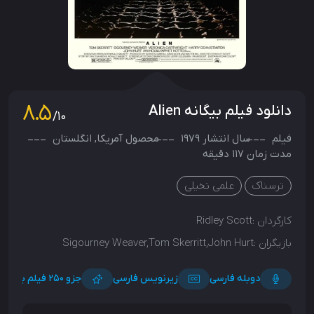
8.5
دانلود فیلم بیگانه Alien
/10
فیلم
سال انتشار
1979
محصول
آمریکا
,
انگلستان
مدت زمان 117 دقیقه
ترسناک
علمی تخیلی
کارگردان :
Ridley Scott
بازیگران :
Sigourney Weaver,Tom Skerritt,John Hurt
دوبله فارسی
زیرنویس فارسی
جزو ۲۵۰ فیلم برتر با رتبه 49