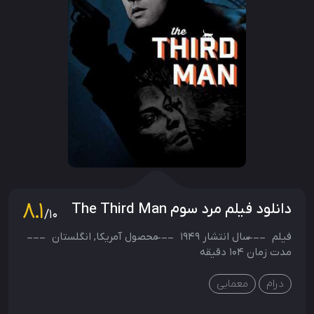
8.1
دانلود فیلم مرد سوم The Third Man
/10
فیلم
سال انتشار
1949
محصول
آمریکا
,
انگلستان
مدت زمان 104 دقیقه
درام
معمایی