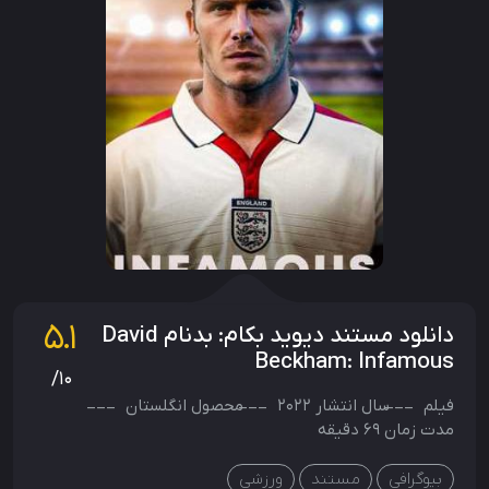
5.1
دانلود مستند دیوید بکام: بدنام David
Beckham: Infamous
/10
فیلم
سال انتشار
2022
محصول
انگلستان
مدت زمان 69 دقیقه
بیوگرافی
مستند
ورزشی