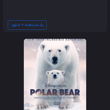
جزئیات بی سابقه ای، دنیای گمشده آخرین روزهای
دایناسورها را زنده می کند. رابرت دی پالما، دیرینه شناس،
در تپه های داکوتای شمالی...
مشاهده + دانلود