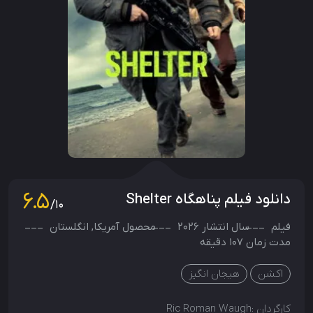
6.5
دانلود فیلم پناهگاه Shelter
/10
فیلم
سال انتشار
2026
محصول
آمریکا
,
انگلستان
مدت زمان 107 دقیقه
اکشن
هیجان انگیز
کارگردان :
Ric Roman Waugh