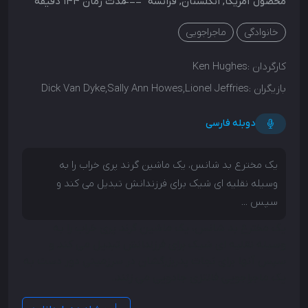
محصول
آمریکا
,
انگلستان
,
فرانسه
مدت زمان 144 دقیقه
خانوادگی
ماجراجویی
کارگردان :
Ken Hughes
بازیگران :
Dick Van Dyke,Sally Ann Howes,Lionel Jeffries
دوبله فارسی
یک مخترع بد شانس، یک ماشین گرند پری خراب را به
وسیله نقلیه ای شیک برای فرزندانش تبدیل می کند و
سپس ...
یک مخترع بد شانس، یک ماشین گرند پری خراب را به
وسیله نقلیه ای شیک برای فرزندانش تبدیل می کند و
سپس آنها برای نجات پدربزرگشان در سرزمینی دور دست به
یک ماجراجویی فانتزی جادویی می زنند.