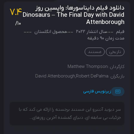
دانلود فیلم دایناسورها: واپسین روز
7.4
Dinosaurs – The Final Day with David
Attenborough
/10
فیلم
سال انتشار
2022
محصول
انگلستان
مدت زمان 90 دقیقه
تاریخی
مستند
کارگردان :
Matthew Thompson
بازیگران :
David Attenborough,Robert DePalma
زیرنویس فارسی
سر دیوید آتنبرو این مستند برجسته را ارائه می کند که با
جزئیات بی سابقه ای، دنیای گمشده آخرین روزهای...
سر دیوید آتنبرو این مستند برجسته را ارائه می کند که با