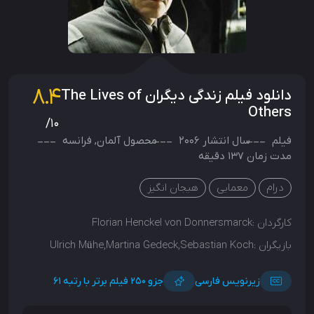
8.4
دانلود فیلم زندگی دیگران The Lives of
Others
/10
فیلم
سال انتشار
2006
محصول
آلمان
,
فرانسه
مدت زمان 137 دقیقه
درام
معمایی
هیجان انگیز
کارگردان :
Florian Henckel von Donnersmarck
بازیگران :
Ulrich Mühe,Martina Gedeck,Sebastian Koch
زیرنویس فارسی
جزو ۲۵۰ فیلم برتر با رتبه 61