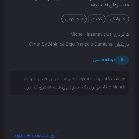
مدت زمان 101 دقیقه
خانوادگی
کمدی
ماجراجویی
کارگردان :
Michel Hazanavicius
بازیگران :
Omar Sy,Bérénice Bejo,François Damiens
دوبله فارسی
هر شب که سوفیا به خواب می‌رود، پدرش جیبی او را به
«Storyland» می‌برد، یک استودیوی فیلم فانتزی که در...
هر شب که سوفیا به خواب می‌رود، پدرش جیبی او را به
«Storyland» می‌برد، یک استودیوی فیلم فانتزی که در آن
ماجراجویی‌های افسانه‌ای خارق‌العاده‌شان با بازی جیبی در
نقش اصلی شاهزاده جذاب قهرمان، جان می‌گیرد.
مشاهده + دانلود