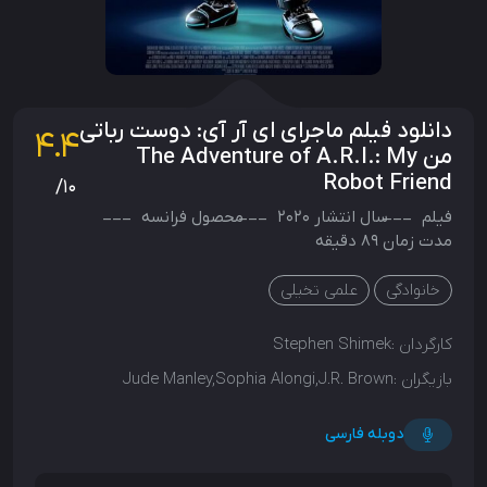
دانلود فیلم ماجرای ای آر آی: دوست رباتی
4.4
من The Adventure of A.R.I.: My
Robot Friend
/10
فیلم
سال انتشار
2020
محصول
فرانسه
مدت زمان 89 دقیقه
خانوادگی
علمی تخیلی
کارگردان :
Stephen Shimek
بازیگران :
Jude Manley,Sophia Alongi,J.R. Brown
دوبله فارسی