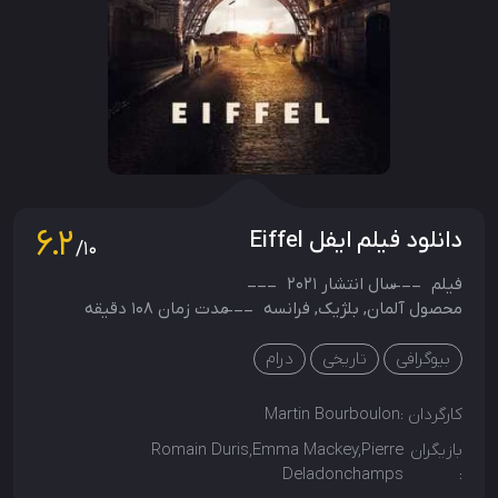
6.2
دانلود فیلم ایفل Eiffel
/10
فیلم
سال انتشار
2021
محصول
آلمان
,
بلژیک
,
فرانسه
مدت زمان 108 دقیقه
بیوگرافی
تاریخی
درام
کارگردان :
Martin Bourboulon
بازیگران
Romain Duris,Emma Mackey,Pierre
Deladonchamps
: