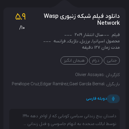
5.9
دانلود فیلم شبکه زنبوری Wasp
Network
/10
فیلم
سال انتشار
2019
محصول
اسپانیا
,
برزیل
,
بلژیک
,
فرانسه
مدت زمان 127 دقیقه
جنایی
درام
هیجان انگیز
کارگردان :
Olivier Assayas
بازیگران :
Penélope Cruz,Edgar Ramírez,Gael García Bernal
دوبله فارسی
داستان پنج زندانی سیاسی کوبایی که از اواخر دهه 1990
توسط ایالات متحده به اتهام جاسوسی و قتل زندانی ...