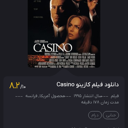
8.2
دانلود فیلم کازینو Casino
/10
فیلم
سال انتشار
1995
محصول
آمریکا
,
فرانسه
مدت زمان 178 دقیقه
جنایی
درام