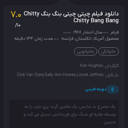
7.0
دانلود فیلم چیتی چیتی بنگ بنگ Chitty
Chitty Bang Bang
/10
فیلم
سال انتشار
1968
محصول
آمریکا
,
انگلستان
,
فرانسه
مدت زمان 144 دقیقه
خانوادگی
ماجراجویی
کارگردان :
Ken Hughes
بازیگران :
Dick Van Dyke,Sally Ann Howes,Lionel Jeffries
دوبله فارسی
یک مخترع بد شانس، یک ماشین گرند پری خراب را به
وسیله نقلیه ای شیک برای فرزندانش تبدیل می کند و
سپس ...