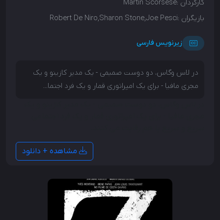
کارگردان :
Martin Scorsese
بازیگران :
Robert De Niro,Sharon Stone,Joe Pesci
زیرنویس فارسی
در لاس وگاس، دو دوست صمیمی - یک مدیر کازینو و یک
مجری مافیا - برای یک امپراتوری قمار و یک فرد اجتما...
در لاس وگاس، دو دوست صمیمی - یک مدیر کازینو و یک
مجری مافیا - برای یک امپراتوری قمار و یک فرد اجتماعی
سریع و سریع با هم رقابت می کنند.
مشاهده + دانلود