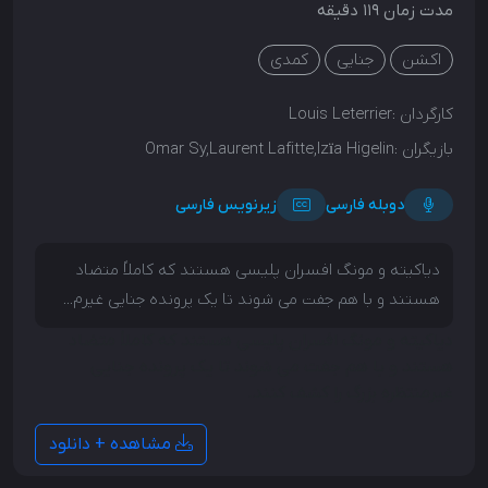
مدت زمان 119 دقیقه
اکشن
جنایی
کمدی
کارگردان :
Louis Leterrier
بازیگران :
Omar Sy,Laurent Lafitte,Izïa Higelin
دوبله فارسی
زیرنویس فارسی
دیاکیته و مونگ افسران پلیسی هستند که کاملاً متضاد
هستند و با هم جفت می شوند تا یک پرونده جنایی غیرم...
دیاکیته و مونگ افسران پلیسی هستند که کاملاً متضاد
هستند و با هم جفت می شوند تا یک پرونده جنایی
غیرمنتظره بزرگ را کشف کنند.
مشاهده + دانلود