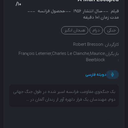
/10
فیلم
سال انتشار
1956
محصول
فرانسه
مدت زمان 101 دقیقه
جنگی
درام
هیجان انگیز
کارگردان :
Robert Bresson
بازیگران
François Leterrier,Charles Le Clainche,Maurice
Beerblock
:
دوبله فارسی
یک جنگجوی مقاومت فرانسه اسیر شده در طول جنگ جهانی
دوم، مهندسان یک فرار دلهره آور از زندان آلمان در ...
یک جنگجوی مقاومت فرانسه اسیر شده در طول جنگ
جهانی دوم، مهندسان یک فرار دلهره آور از زندان آلمان در
فرانسه است.