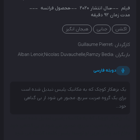
فیلم
سال انتشار
2020
محصول
فرانسه
مدت زمان 92 دقیقه
اکشن
جنایی
هیجان انگیز
کارگردان :
Guillaume Pierret
بازیگران :
Alban Lenoir,Nicolas Duvauchelle,Ramzy Bedia
دوبله فارسی
یک بزهکار کوچک که به مکانیک پلیس تبدیل شده است
برای یک گروه ضربت سریع، مجبور می شود از بی گناهی
خود...
یک بزهکار کوچک که به مکانیک پلیس تبدیل شده است
برای یک گروه ضربت سریع، مجبور می شود از بی گناهی خود
دفاع کند وقتی مربی او توسط پلیس کثیف کشته می شود.