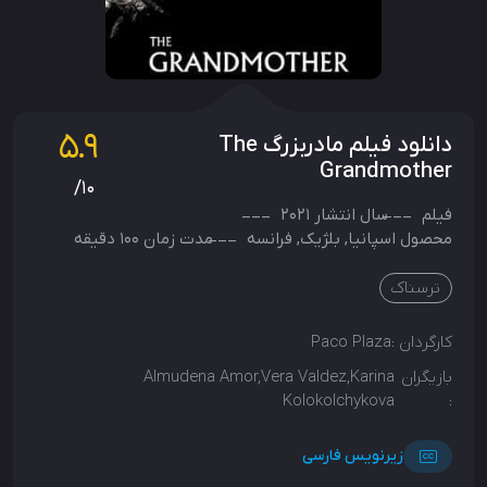
5.9
دانلود فیلم مادربزرگ The
Grandmother
/10
فیلم
سال انتشار
2021
محصول
اسپانیا
,
بلژیک
,
فرانسه
مدت زمان 100 دقیقه
ترسناک
کارگردان :
Paco Plaza
بازیگران
Almudena Amor,Vera Valdez,Karina
Kolokolchykova
:
زیرنویس فارسی