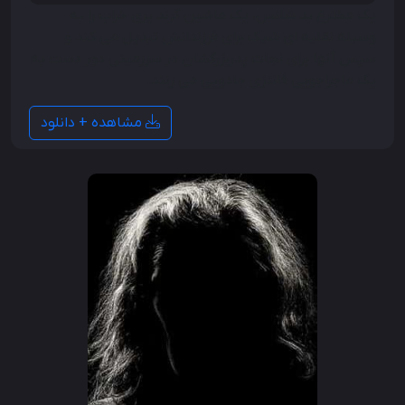
یک مخترع بد شانس، یک ماشین گرند پری خراب را به
وسیله نقلیه ای شیک برای فرزندانش تبدیل می کند و
سپس آنها برای نجات پدربزرگشان در سرزمینی دور دست به
یک ماجراجویی فانتزی جادویی می زنند.
مشاهده + دانلود