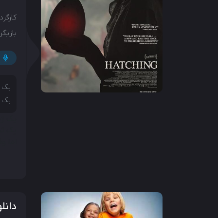
کارگردا
بازیگرا
یک ژ
یک ت
یک ژی
یک تخ
اما و
دانلود 