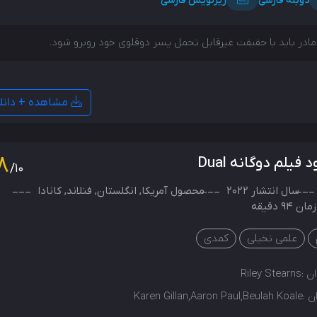
دوبله فارسی
زیرنویس فارسی
ادر باید با حقیقت غیرقابل تحمل پسر دوقلوی خود روبرو شود.
در باید با حقیقت غیرقابل تحمل پسر دوقلوی خود روبرو شود.
مشاهده + دانل
8
د فیلم دوگانه Dual
/10
سال انتشار
2022
محصول
آمریکا
,
انگلستان
,
فنلاند
,
کانادا
94 دقیقه
علمی تخیلی
کمدی
ن :
Riley Stearns
ن :
Karen Gillan,Aaron Paul,Beulah Koale