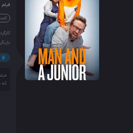
فیلم
کمد
کارگردا
بازیگرا
فیلم
که ت
فیلم 
می‌کن
این د
پرهیج