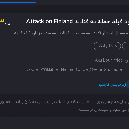
3
فیلم حمله به فنلاند Attack on Finland
/10
سال انتشار
2021
محصول
فنلاند
مدت زمان 119 دقیقه
ن
هیجان انگیز
ن :
Aku Louhimies
ن :
Jasper Pääkkönen,Nanna Blondell,Sverrir Gudnason
زیرنویس فارسی
ز اینکه جشن روز استقلال فنلاند با حمله تروریستی به کاخ ریاست جمهور
می شود و مهمانان برجسته...
 اینکه جشن روز استقلال فنلاند با حمله تروریستی به کاخ ریاست
ی قطع می شود و مهمانان برجسته گروگان گرفته می شوند، یک افسر