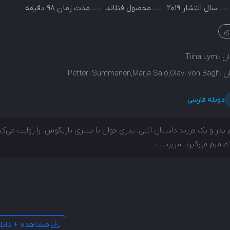
سال انتشار
2019
محصول
فنلاند
مدت زمان 98 دقیقه
ی
ن :
Tiina Lymi
ن :
Petteri Summanen,Marja Salo,Olavi von Bagh
دوبله فارسی
 پدر و یک فرزند داستان آنتی، پدری جوان با پسری بازیگوش، را روایت می‌کن
صمیم می‌گیرد سرپرست...
پدر و یک فرزند داستان آنتی، پدری جوان با پسری بازیگوش، را روایت
د که تصمیم می‌گیرد سرپرستی دختری کوچک را نیز برعهده بگیرد. ورود
ختر به زندگی آن‌ها باعث مواجهه با چالش‌ها و موقعیت‌های جدید و
ان می‌شود و…
مشاهده + دانل