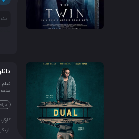
یک م
یک ما
دانلو
فیلم
مدت زمان 
درام
کارگردا
بازیگرا