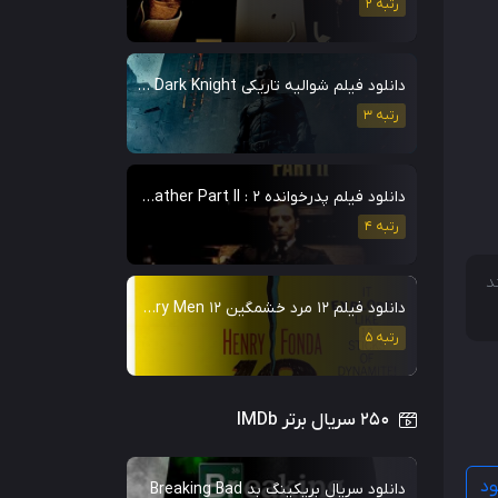
رتبه 2
دانلود فیلم شوالیه تاریکی The Dark Knight
رتبه 3
دانلود فیلم پدرخوانده 2 : The Godfather Part II
رتبه 4
د
دانلود فیلم ۱۲ مرد خشمگین 12 Angry Men
رتبه 5
۲۵۰ سریال برتر IMDb
ود
دانلود سریال بریکینگ بد Breaking Bad