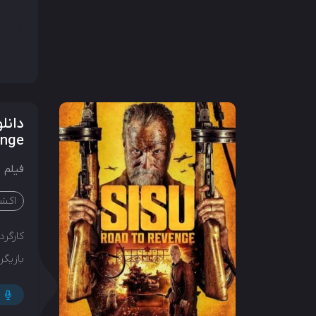
سرویس
را بی 
enge
فیلم
اکش
کارگردا
بازیگرا