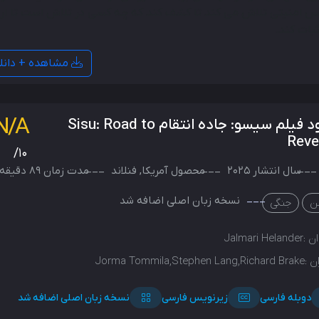
 امنیتی تلاش می کند تا کشف کند که چه کسی در تلاش است تا ارو
ثبات کند.
مشاهده + دانل
N/A
دانلود فیلم سیسو: جاده انتقام Sisu: Road to
Rev
/10
سال انتشار
2025
محصول
آمریکا
,
فنلاند
مدت زمان 89 دقیقه
نسخه زبان اصلی اضافه شد
ن
جنگی
ن :
Jalmari Helander
ن :
Jorma Tommila,Stephen Lang,Richard Brake
دوبله فارسی
زیرنویس فارسی
نسخه زبان اصلی اضافه شد