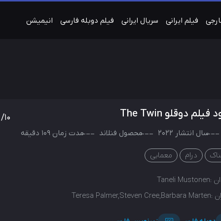
ارجی
فیلم ایرانی
سریال ایرانی
فیلم دوبله فارسی
انیمیشن
 فیلم دوقلو The Twin
/10
سال انتشار
2022
محصول
فنلاند
مدت زمان 109 دقیقه
اک
درام
معمایی
ن :
Taneli Mustonen
ن :
Teresa Palmer,Steven Cree,Barbara Marten