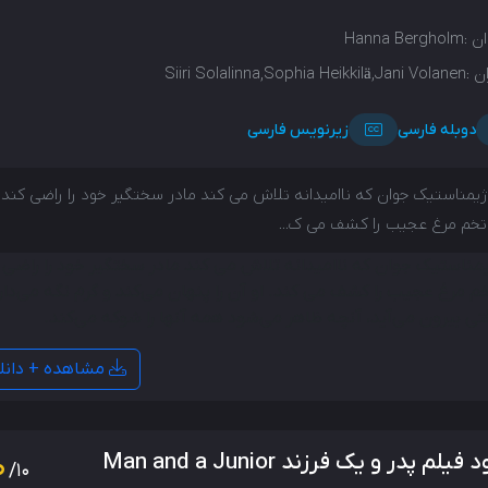
ن :
Hanna Bergholm
ن :
Siiri Solalinna,Sophia Heikkilä,Jani Volanen
دوبله فارسی
زیرنویس فارسی
یمناستیک جوان که ناامیدانه تلاش می کند مادر سختگیر خود را راضی کند،
خم مرغ عجیب را کشف می ک...
مناستیک جوان که ناامیدانه تلاش می کند مادر سختگیر خود را راضی 
م مرغ عجیب را کشف می کند. او آن را پنهان می‌کند و گرم نگه می‌دار
قتی بیرون می‌آید، آنچه ظاهر می‌شود همه آنها را شوکه می‌کند.
مشاهده + دانل
0
فیلم پدر و یک فرزند Man and a Junior
/10