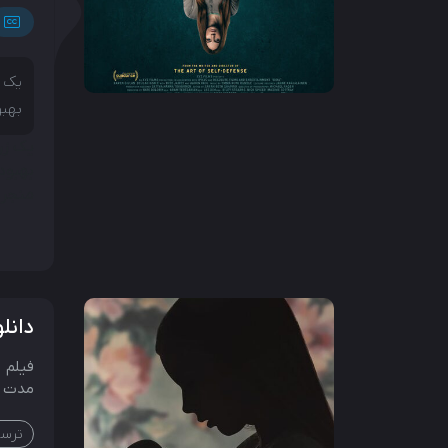
یک ز
بهبو
یک زن
بهبود
منجر 
دانلو
فیلم
مدت زمان 
ترسن