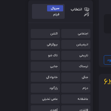
سریال
انتخاب
ژانر
فیلم
اجتماعی
اکشن
ز
انیمیشن
بیوگرافی
تاریخی
تاک شو
ود
ترسناک
جنایی
جنگی
خانوادگی
6.
درام
رازآلود
عاشقانه
علمی تخیلی
فانتزی
کمدی