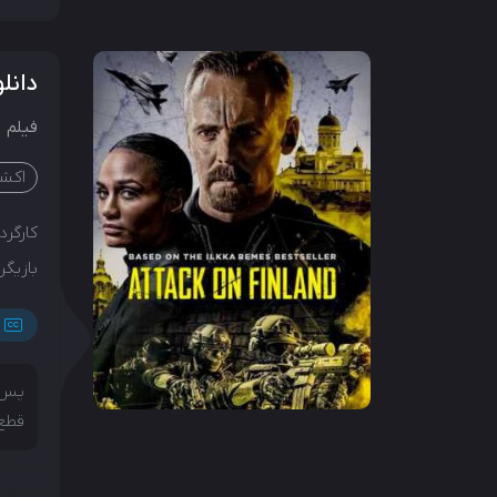
دانلود 
فیلم
اکش
کارگردا
بازیگرا
پس ا
قطع 
پس از
جمهور