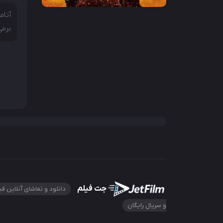
آتام
برمی
آتامی 
برمی‌گ
نابود
جت فیلم
دانلود و تماشای آنلاین فی
و سریال رایگان