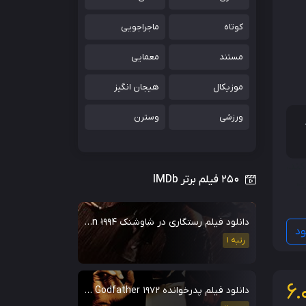
کوتاه
ماجراجویی
مستند
معمایی
موزیکال
هیجان انگیز
ورزشی
وسترن
کند،
۲۵۰ فیلم برتر IMDb
د،
دانلود فیلم رستگاری در شاوشنک The Shawshank Redemption 1994
ود
رتبه 1
6.
دانلود فیلم پدرخوانده The Godfather 1972