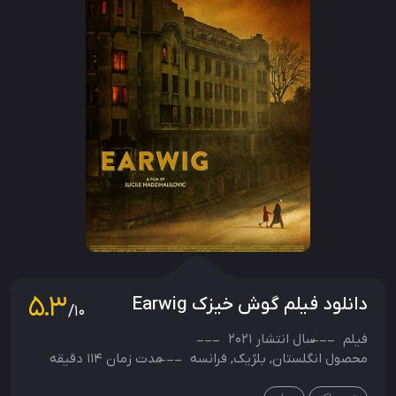
5.3
دانلود فیلم گوش خیزک Earwig
/10
فیلم
سال انتشار
2021
محصول
انگلستان
,
بلژیک
,
فرانسه
مدت زمان 114 دقیقه