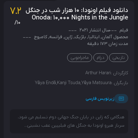
7.2
دانلود فیلم اونودا: ۱۰ هزار شب در جنگل
Onoda: 10,000 Nights in the Jungle
/10
فیلم
سال انتشار
2021
محصول
آلمان
,
ایتالیا
,
بلژیک
,
ژاپن
,
فرانسه
,
کامبوج
مدت زمان 173 دقیقه
تاریخی
درام
ماجراجویی
کارگردان :
Arthur Harari
بازیگران :
Yûya Endô,Kanji Tsuda,Yûya Matsuura
زیرنویس فارسی
هنگامی که ژاپن در پایان جنگ جهانی دوم تسلیم می شود،
سرباز هیرو اونودا به جنگل های فیلیپین عقب نشینی...
هنگامی که ژاپن در پایان جنگ جهانی دوم تسلیم می شود،