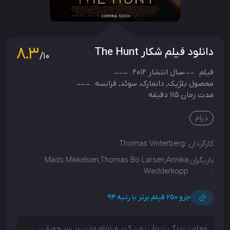
8.3
دانلود فیلم شکار The Hunt
/10
فیلم
سال انتشار
2012
محصول
بلژیک
,
دانمارک
,
سوئد
,
فرانسه
مدت زمان 115 دقیقه
درام
کارگردان :
Thomas Vinterberg
بازیگران
Mads Mikkelsen,Thomas Bo Larsen,Annika
Wedderkopp
:
جزو ۲۵۰ فیلم برتر با رتبه 94
معلمی زندگی تنهایی می کند و تمام مدت بر سر حضانت