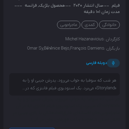
فیلم
سال انتشار
2020
محصول
بلژیک
,
فرانسه
مدت زمان 101 دقیقه
خانوادگی
کمدی
ماجراجویی
کارگردان :
Michel Hazanavicius
بازیگران :
Omar Sy,Bérénice Bejo,François Damiens
دوبله فارسی
هر شب که سوفیا به خواب می‌رود، پدرش جیبی او را به
«Storyland» می‌برد، یک استودیوی فیلم فانتزی که در...
هر شب که سوفیا به خواب می‌رود، پدرش جیبی او را به
«Storyland» می‌برد، یک استودیوی فیلم فانتزی که در آن
ماجراجویی‌های افسانه‌ای خارق‌العاده‌شان با بازی جیبی در
نقش اصلی شاهزاده جذاب قهرمان، جان می‌گیرد.