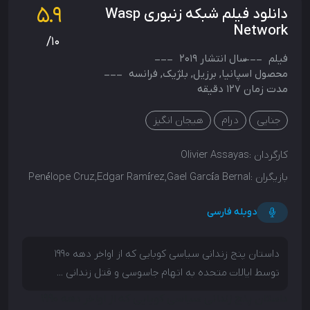
5.9
دانلود فیلم شبکه زنبوری Wasp
Network
/10
فیلم
سال انتشار
2019
محصول
اسپانیا
,
برزیل
,
بلژیک
,
فرانسه
مدت زمان 127 دقیقه
جنایی
درام
هیجان انگیز
کارگردان :
Olivier Assayas
بازیگران :
Penélope Cruz,Edgar Ramírez,Gael García Bernal
دوبله فارسی
داستان پنج زندانی سیاسی کوبایی که از اواخر دهه 1990
توسط ایالات متحده به اتهام جاسوسی و قتل زندانی ...
داستان پنج زندانی سیاسی کوبایی که از اواخر دهه 1990