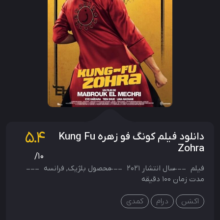
5.4
دانلود فیلم کونگ‌ فو زهره Kung Fu
Zohra
/10
فیلم
سال انتشار
2021
محصول
بلژیک
,
فرانسه
مدت زمان 100 دقیقه
اکشن
درام
کمدی