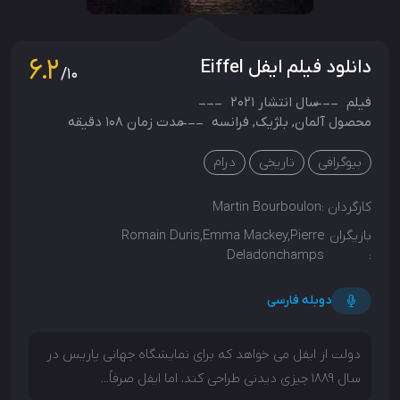
6.2
دانلود فیلم ایفل Eiffel
/10
فیلم
سال انتشار
2021
محصول
آلمان
,
بلژیک
,
فرانسه
مدت زمان 108 دقیقه
بیوگرافی
تاریخی
درام
کارگردان :
Martin Bourboulon
بازیگران
Romain Duris,Emma Mackey,Pierre
Deladonchamps
:
دوبله فارسی
دولت از ایفل می خواهد که برای نمایشگاه جهانی پاریس در
سال 1889 چیزی دیدنی طراحی کند، اما ایفل صرفاً...