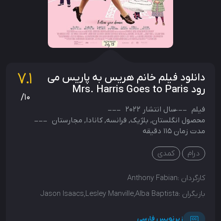
7.1
دانلود فیلم خانم هریس به پاریس می
رود Mrs. Harris Goes to Paris
/10
فیلم
سال انتشار
2022
محصول
انگلستان
,
بلژیک
,
فرانسه
,
کانادا
,
مجارستان
مدت زمان 115 دقیقه
درام
کمدی
کارگردان :
Anthony Fabian
بازیگران :
Jason Isaacs,Lesley Manville,Alba Baptista
زیرنویس فارسی