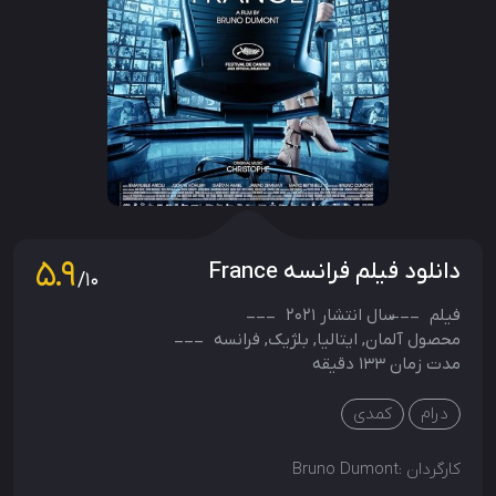
5.9
دانلود فیلم فرانسه France
/10
فیلم
سال انتشار
2021
محصول
آلمان
,
ایتالیا
,
بلژیک
,
فرانسه
مدت زمان 133 دقیقه
درام
کمدی
کارگردان :
Bruno Dumont