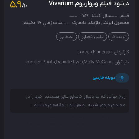
5.9
دانلود فیلم ویواریوم Vivarium
/10
فیلم
سال انتشار
2019
محصول
ایرلند
,
بلژیک
,
دانمارک
مدت زمان 97 دقیقه
ترسناک
علمی تخیلی
معمایی
کارگردان :
Lorcan Finnegan
بازیگران :
Imogen Poots,Danielle Ryan,Molly McCann
دوبله فارسی
زوج جوانی که به دنبال خانه‌ای عالی هستند، خود را در
محله‌ای مرموز شبیه به هزارتو با خانه‌های مشابه ...
زوج جوانی که به دنبال خانه‌ای عالی هستند، خود را در
محله‌ای مرموز شبیه به هزارتو با خانه‌های مشابه گرفتار
می‌کنند.