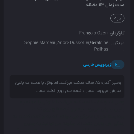
مدت زمان 113 دقیقه
درام
کارگردان :
François Ozon
بازیگران
Sophie Marceau,André Dussollier,Géraldine
Pailhas
:
زیرنویس فارسی
وقتی آندره 85 ساله سکته می‌کند، امانوئل با عجله به بالین
پدرش می‌رود. بیمار و نیمه فلج روی تخت بیما...
وقتی آندره 85 ساله سکته می‌کند، امانوئل با عجله به
بالین پدرش می‌رود. بیمار و نیمه فلج روی تخت
بیمارستانش از امانوئل می خواهد که به او کمک کند تا به
زندگی اش پایان دهد. اما چگونه می توانید به چنین
درخواستی احترام بگذارید، در حالی که پدر خودتان است؟