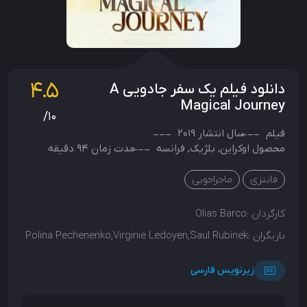
4.5
دانلود فیلم یک سفر جادویی A
Magical Journey
/10
فیلم
سال انتشار
2019
محصول
اوکراین
,
بلژیک
,
فرانسه
مدت زمان 94 دقیقه
فانتزی
ماجراجویی
کارگردان :
Olias Barco
بازیگران :
Polina Pechenenko,Virginie Ledoyen,Saul Rubinek
زیرنویس فارسی