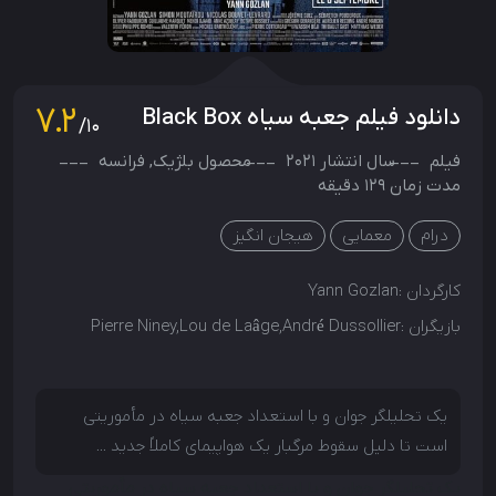
7.2
دانلود فیلم جعبه سیاه Black Box
/10
فیلم
سال انتشار
2021
محصول
بلژیک
,
فرانسه
مدت زمان 129 دقیقه
درام
معمایی
هیجان انگیز
کارگردان :
Yann Gozlan
بازیگران :
Pierre Niney,Lou de Laâge,André Dussollier
یک تحلیلگر جوان و با استعداد جعبه سیاه در مأموریتی
است تا دلیل سقوط مرگبار یک هواپیمای کاملاً جدید ...
یک تحلیلگر جوان و با استعداد جعبه سیاه در مأموریتی