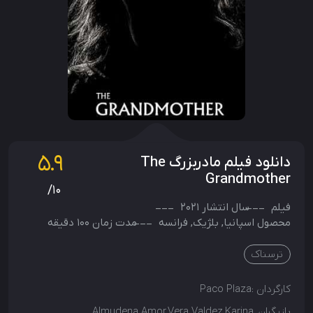
5.9
دانلود فیلم مادربزرگ The
Grandmother
/10
فیلم
سال انتشار
2021
محصول
اسپانیا
,
بلژیک
,
فرانسه
مدت زمان 100 دقیقه
ترسناک
کارگردان :
Paco Plaza
بازیگران
Almudena Amor,Vera Valdez,Karina