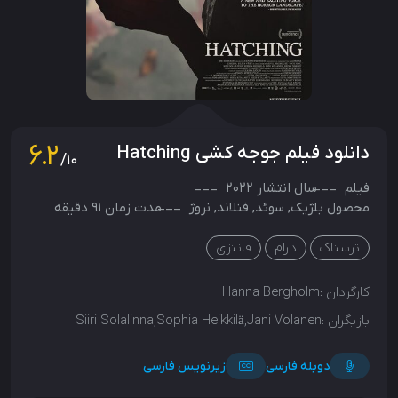
6.2
دانلود فیلم جوجه کشی Hatching
/10
فیلم
سال انتشار
2022
محصول
بلژیک
,
سوئد
,
فنلاند
,
نروژ
مدت زمان 91 دقیقه
ترسناک
درام
فانتزی
کارگردان :
Hanna Bergholm
بازیگران :
Siiri Solalinna,Sophia Heikkilä,Jani Volanen
دوبله فارسی
زیرنویس فارسی